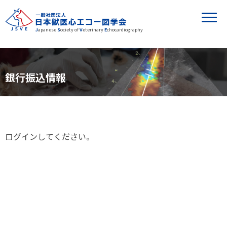
J
apanese
S
ociety of
V
eterinary
E
chocardiography
銀行振込情報
ログインしてください。