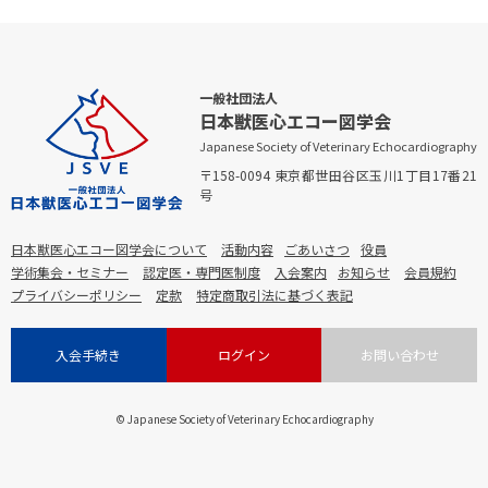
一般社団法人
日本獣医心エコー図学会
Japanese Society of Veterinary Echocardiography
〒158-0094 東京都世田谷区玉川1丁目17番21
号
日本獣医心エコー図学会について
活動内容
ごあいさつ
役員
学術集会・セミナー
認定医・専門医制度
入会案内
お知らせ
会員規約
プライバシーポリシー
定款
特定商取引法に基づく表記
入会手続き
ログイン
お問い合わせ
© Japanese Society of Veterinary Echocardiography